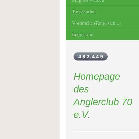
Tageskarten
Vordrucke (Fanglisten...)
Impressum
Homepage
des
Anglerclub 70
e.V.