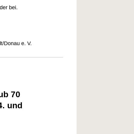
nder bei.
t/Donau e. V.
ub 70
4. und