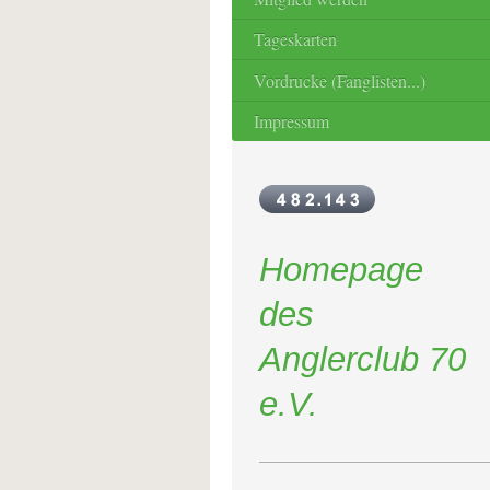
Tageskarten
Vordrucke (Fanglisten...)
Impressum
Homepage
des
Anglerclub 70
e.V.