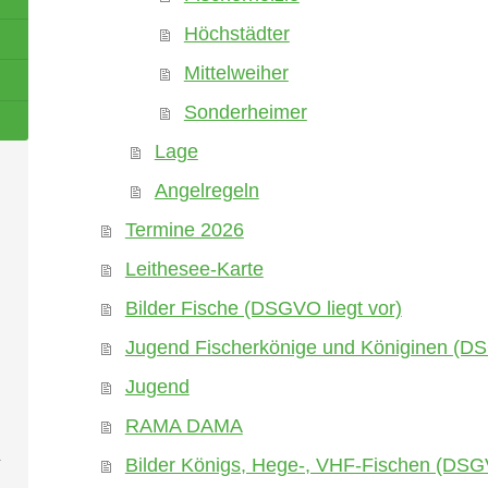
Höchstädter
Mittelweiher
Sonderheimer
Lage
Angelregeln
Termine 2026
Leithesee-Karte
Bilder Fische (DSGVO liegt vor)
Jugend Fischerkönige und Königinen (DS
Jugend
RAMA DAMA
Bilder Königs, Hege-, VHF-Fischen (DSGV